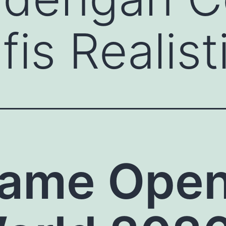
is Realist
ame Ope