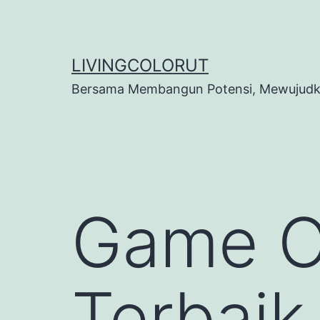
Lewati
ke
konten
LIVINGCOLORUT
Bersama Membangun Potensi, Mewujudka
Game O
Terbaik