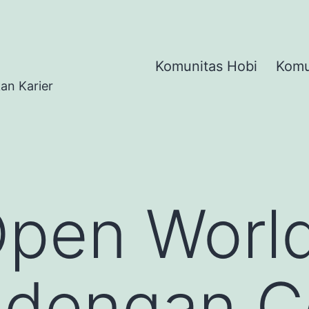
Komunitas Hobi
Komu
n Karier
pen Worl
 dengan C