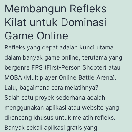
Membangun Refleks
Kilat untuk Dominasi
Game Online
Refleks yang cepat adalah kunci utama
dalam banyak game online, terutama yang
bergenre FPS (First-Person Shooter) atau
MOBA (Multiplayer Online Battle Arena).
Lalu, bagaimana cara melatihnya?
Salah satu proyek sederhana adalah
menggunakan aplikasi atau website yang
dirancang khusus untuk melatih refleks.
Banyak sekali aplikasi gratis yang