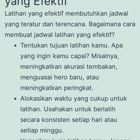
yang Efektif
Latihan yang efektif membutuhkan jadwal
yang teratur dan terencana. Bagaimana cara
membuat jadwal latihan yang efektif?
Tentukan tujuan latihan kamu. Apa
yang ingin kamu capai? Misalnya,
meningkatkan akurasi tembakan,
menguasai hero baru, atau
meningkatkan peringkat.
Alokasikan waktu yang cukup untuk
latihan. Usahakan untuk berlatih
secara konsisten setiap hari atau
setiap minggu.