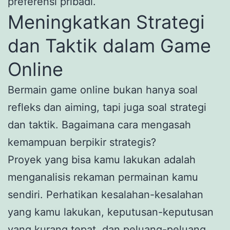
preferensi pribadi.
Meningkatkan Strategi
dan Taktik dalam Game
Online
Bermain game online bukan hanya soal
refleks dan aiming, tapi juga soal strategi
dan taktik. Bagaimana cara mengasah
kemampuan berpikir strategis?
Proyek yang bisa kamu lakukan adalah
menganalisis rekaman permainan kamu
sendiri. Perhatikan kesalahan-kesalahan
yang kamu lakukan, keputusan-keputusan
yang kurang tepat, dan peluang-peluang