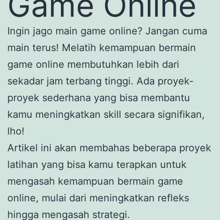
Game Online
Ingin jago main game online? Jangan cuma
main terus! Melatih kemampuan bermain
game online membutuhkan lebih dari
sekadar jam terbang tinggi. Ada proyek-
proyek sederhana yang bisa membantu
kamu meningkatkan skill secara signifikan,
lho!
Artikel ini akan membahas beberapa proyek
latihan yang bisa kamu terapkan untuk
mengasah kemampuan bermain game
online, mulai dari meningkatkan refleks
hingga mengasah strategi.