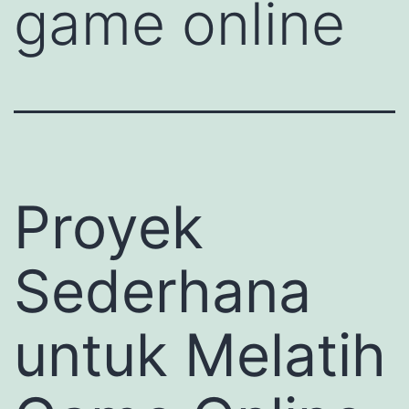
game online
Proyek
Sederhana
untuk Melatih