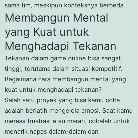
sama tim, meskipun konteksnya berbeda.
Membangun Mental
yang Kuat untuk
Menghadapi Tekanan
Tekanan dalam game online bisa sangat
tinggi, terutama dalam situasi kompetitif.
Bagaimana cara membangun mental yang
kuat untuk menghadapi tekanan?
Salah satu proyek yang bisa kamu coba
adalah berlatih mengelola emosi. Saat kamu
merasa frustrasi atau marah, cobalah untuk
menarik napas dalam-dalam dan