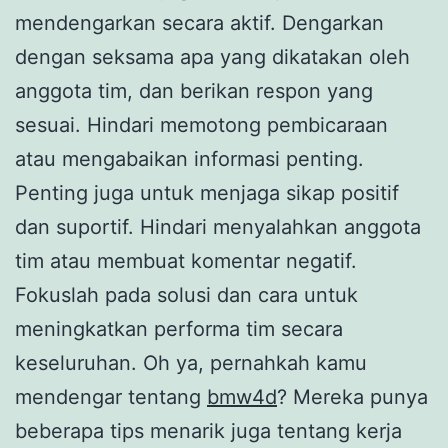
mendengarkan secara aktif. Dengarkan
dengan seksama apa yang dikatakan oleh
anggota tim, dan berikan respon yang
sesuai. Hindari memotong pembicaraan
atau mengabaikan informasi penting.
Penting juga untuk menjaga sikap positif
dan suportif. Hindari menyalahkan anggota
tim atau membuat komentar negatif.
Fokuslah pada solusi dan cara untuk
meningkatkan performa tim secara
keseluruhan. Oh ya, pernahkah kamu
mendengar tentang
bmw4d
? Mereka punya
beberapa tips menarik juga tentang kerja