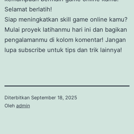
Selamat berlatih!
Siap meningkatkan skill game online kamu?
Mulai proyek latihanmu hari ini dan bagikan
pengalamanmu di kolom komentar! Jangan
lupa subscribe untuk tips dan trik lainnya!
Diterbitkan
September 18, 2025
Oleh
admin